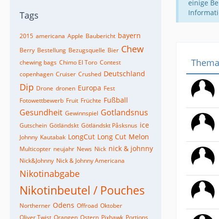
einige Be
Informat
Tags
bayern
2015
americana
Apple
Baubericht
Chew
Berry
Bestellung
Bezugsquelle
Bier
Them
chewing bags
Chimo El Toro
Contest
Deutschland
copenhagen
Cruiser
Crushed
Dip
Europa
Drone
dronen
Fest
Fußball
Fotowettbewerb
Fruit
Früchte
Gesundheit
Gotlandsnus
Gewinnspiel
ice
Gutschein
Götländskt
Götländskt Påsksnus
LongCut
Long Cut
Melon
Johnny
Kautabak
nick & johnny
Multicopter
neujahr
News
Nick
Nick&Johnny
Nick & Johnny Americana
Nikotinabgabe
Nikotinbeutel / Pouches
Odens
Northerner
Offroad
Oktober
Oliver Twist
Orangen
Ostern
Pixhawk
Portions