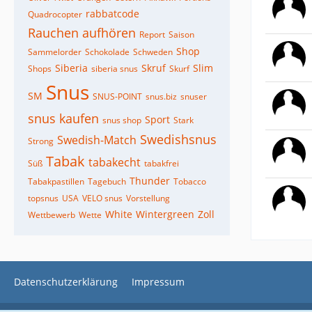
rabbatcode
Quadrocopter
Rauchen aufhören
Report
Saison
Shop
Sammelorder
Schokolade
Schweden
Siberia
Skruf
Slim
Shops
siberia snus
Skurf
Snus
SM
SNUS-POINT
snus.biz
snuser
snus kaufen
Sport
snus shop
Stark
Swedishsnus
Swedish-Match
Strong
Tabak
tabakecht
Süß
tabakfrei
Thunder
Tabakpastillen
Tagebuch
Tobacco
topsnus
USA
VELO snus
Vorstellung
White
Wintergreen
Zoll
Wettbewerb
Wette
Datenschutzerklärung
Impressum