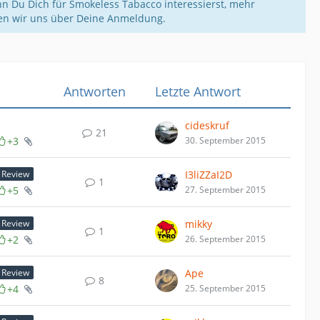
n Du Dich für Smokeless Tabacco interessierst, mehr
uen wir uns über Deine Anmeldung.
Antworten
Letzte Antwort
cideskruf
21
+3
30. September 2015
I3liZZaI2D
Review
1
+5
27. September 2015
mikky
Review
1
+2
26. September 2015
Ape
Review
8
+4
25. September 2015