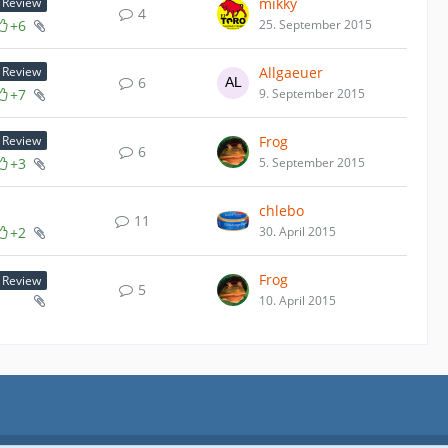
mikky
Review
4
+6
25. September 2015
Allgaeuer
Review
6
+7
9. September 2015
Frog
Review
6
+3
5. September 2015
chlebo
11
+2
30. April 2015
Frog
Review
5
10. April 2015