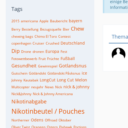
einige Be
Informat
Tags
bayern
2015
americana
Apple
Baubericht
Chew
Berry
Bestellung
Bezugsquelle
Bier
Them
chewing bags
Chimo El Toro
Contest
Deutschland
copenhagen
Cruiser
Crushed
Dip
Europa
Drone
dronen
Fest
Fußball
Fotowettbewerb
Fruit
Früchte
Gesundheit
Gotlandsnus
Gewinnspiel
ice
Gutschein
Götländskt
Götländskt Påsksnus
LongCut
Long Cut
Melon
Johnny
Kautabak
nick & johnny
Multicopter
neujahr
News
Nick
Nick&Johnny
Nick & Johnny Americana
Nikotinabgabe
Nikotinbeutel / Pouches
Odens
Northerner
Offroad
Oktober
Oliver Twist
Orangen
Ostern
Pixhawk
Portions