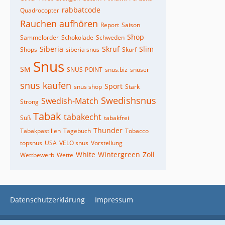
rabbatcode
Quadrocopter
Rauchen aufhören
Report
Saison
Shop
Sammelorder
Schokolade
Schweden
Siberia
Skruf
Slim
Shops
siberia snus
Skurf
Snus
SM
SNUS-POINT
snus.biz
snuser
snus kaufen
Sport
snus shop
Stark
Swedishsnus
Swedish-Match
Strong
Tabak
tabakecht
Süß
tabakfrei
Thunder
Tabakpastillen
Tagebuch
Tobacco
topsnus
USA
VELO snus
Vorstellung
White
Wintergreen
Zoll
Wettbewerb
Wette
Datenschutzerklärung
Impressum