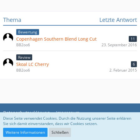
Thema
Letzte Antwort
Bewertung
Copenhagen Southern Blend Long Cut
11
BB2oo6
23. September 2016
Review
Skoal LC Cherry
6
BB2oo6
2. Februar 2015
Datenschutzerklärung
Impressum
Diese Seite verwendet Cookies. Durch die Nutzung unserer Seite erklären
Sie sich damit einverstanden, dass wir Cookies setzen.
Community-Software:
WoltLab Suite™
Weitere Informationen
Schließen