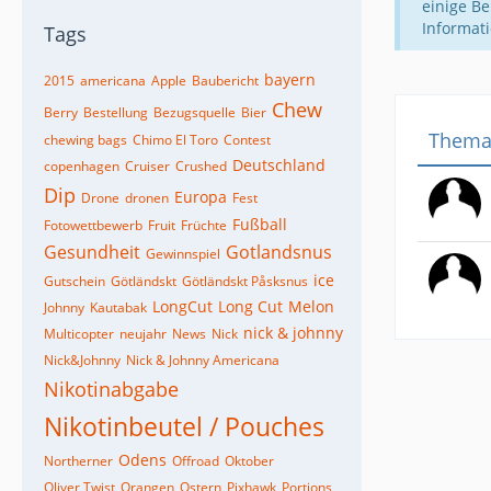
einige Be
Informat
Tags
bayern
2015
americana
Apple
Baubericht
Chew
Berry
Bestellung
Bezugsquelle
Bier
Them
chewing bags
Chimo El Toro
Contest
Deutschland
copenhagen
Cruiser
Crushed
Dip
Europa
Drone
dronen
Fest
Fußball
Fotowettbewerb
Fruit
Früchte
Gesundheit
Gotlandsnus
Gewinnspiel
ice
Gutschein
Götländskt
Götländskt Påsksnus
LongCut
Long Cut
Melon
Johnny
Kautabak
nick & johnny
Multicopter
neujahr
News
Nick
Nick&Johnny
Nick & Johnny Americana
Nikotinabgabe
Nikotinbeutel / Pouches
Odens
Northerner
Offroad
Oktober
Oliver Twist
Orangen
Ostern
Pixhawk
Portions