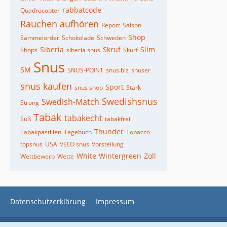
rabbatcode
Quadrocopter
Rauchen aufhören
Report
Saison
Shop
Sammelorder
Schokolade
Schweden
Siberia
Skruf
Slim
Shops
siberia snus
Skurf
Snus
SM
SNUS-POINT
snus.biz
snuser
snus kaufen
Sport
snus shop
Stark
Swedishsnus
Swedish-Match
Strong
Tabak
tabakecht
Süß
tabakfrei
Thunder
Tabakpastillen
Tagebuch
Tobacco
topsnus
USA
VELO snus
Vorstellung
White
Wintergreen
Zoll
Wettbewerb
Wette
Datenschutzerklärung
Impressum