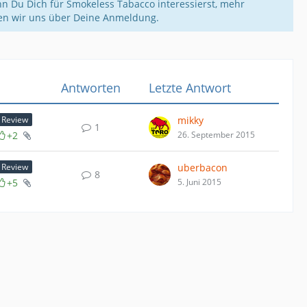
n Du Dich für Smokeless Tabacco interessierst, mehr
uen wir uns über Deine Anmeldung.
Antworten
Letzte Antwort
mikky
Review
1
+2
26. September 2015
uberbacon
Review
8
+5
5. Juni 2015