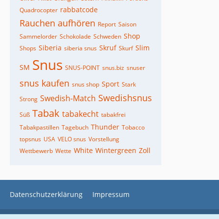
rabbatcode
Quadrocopter
Rauchen aufhören
Report
Saison
Shop
Sammelorder
Schokolade
Schweden
Siberia
Skruf
Slim
Shops
siberia snus
Skurf
Snus
SM
SNUS-POINT
snus.biz
snuser
snus kaufen
Sport
snus shop
Stark
Swedishsnus
Swedish-Match
Strong
Tabak
tabakecht
Süß
tabakfrei
Thunder
Tabakpastillen
Tagebuch
Tobacco
topsnus
USA
VELO snus
Vorstellung
White
Wintergreen
Zoll
Wettbewerb
Wette
Datenschutzerklärung
Impressum