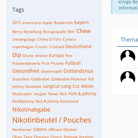
einige Be
Informat
Tags
bayern
2015
americana
Apple
Baubericht
Chew
Berry
Bestellung
Bezugsquelle
Bier
Them
chewing bags
Chimo El Toro
Contest
Deutschland
copenhagen
Cruiser
Crushed
Dip
Europa
Drone
dronen
Fest
Fußball
Fotowettbewerb
Fruit
Früchte
Gesundheit
Gotlandsnus
Gewinnspiel
ice
Gutschein
Götländskt
Götländskt Påsksnus
LongCut
Long Cut
Melon
Johnny
Kautabak
nick & johnny
Multicopter
neujahr
News
Nick
Nick&Johnny
Nick & Johnny Americana
Nikotinabgabe
Nikotinbeutel / Pouches
Odens
Northerner
Offroad
Oktober
Oliver Twist
Orangen
Ostern
Pixhawk
Portions