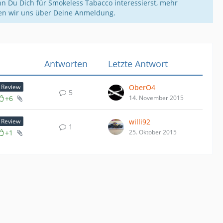
n Du Dich für Smokeless Tabacco interessierst, mehr
uen wir uns über Deine Anmeldung.
Antworten
Letzte Antwort
OberO4
Review
5
+6
14. November 2015
willi92
Review
1
+1
25. Oktober 2015