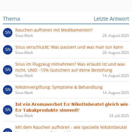
Thema
Letzte Antwort
Rauchen aufhören mit Medikamenten?
Snus-Mark
26. August 2025
Snus verschluckt: Was passiert und was man tun kann
Snus-Mark
20. August 2025
Snus im Flugzeug mitnehmen? Was erlaubt ist und was
nicht. UND: -15% Gutschein auf deine Bestellung
Snus-Mark
14. August 2025
Nikotinvergiftung: Symptome & Behandlung
Snus-Mark
14. August 2025
𝗜𝘀𝘁 𝗲𝗶𝗻 𝗔𝗿𝗼𝗺𝗮𝘃𝗲𝗿𝗯𝗼𝘁 𝗳ü𝗿 𝗡𝗶𝗸𝗼𝘁𝗶𝗻𝗯𝗲𝘂𝘁𝗲𝗹 𝗴𝗹𝗲𝗶𝗰𝗵 𝘄𝗶𝗲
𝗳ü𝗿 𝗧𝗮𝗯𝗮𝗸𝗽𝗿𝗼𝗱𝘂𝗸𝘁𝗲 𝘀𝗶𝗻𝗻𝘃𝗼𝗹𝗹?
Snus-Mark
24. Juli 2025
Mit dem Rauchen aufhören - wie spezielle Nikotinbeutel