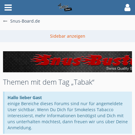
Snus-Board.de
Themen mit dem Tag „Tabak“
Hallo lieber Gast
einige Bereiche dieses Forums sind nur für angemeldete
User sichtbar. Wenn Du Dich für Smokeless Tabacco
interessierst, mehr Informationen benötigst und Dich mit
uns unterhalten möchtest, dann freuen wir uns über Deine
Anmeldung.