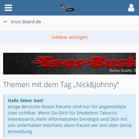
Snus-Board.de
Themen mit dem Tag „Nick&Johnny“
Hallo lieber Gast
einige Bereiche dieses Forums sind nur für angemeldete
User sichtbar. Wenn Du Dich für Smokeless Tabacco
interessierst, mehr Informationen benötigst und Dich mit
uns unterhalten möchtest, dann freuen wir uns über Deine
Anmeldung.