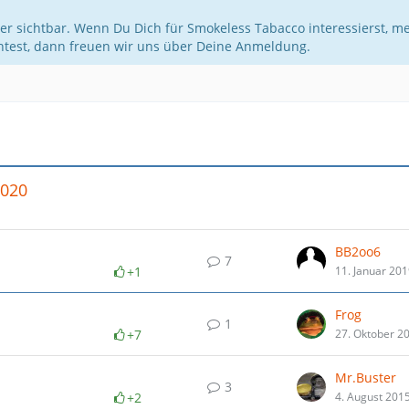
er sichtbar. Wenn Du Dich für Smokeless Tabacco interessierst, m
htest, dann freuen wir uns über Deine Anmeldung.
2020
BB2oo6
7
+1
11. Januar 20
Frog
1
+7
27. Oktober 2
Mr.Buster
3
+2
4. August 201