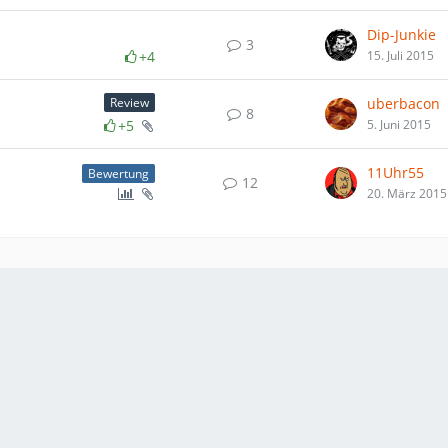
Dip-Junkie
3
+4
15. Juli 2015
uberbacon
Review
8
+5
5. Juni 2015
11Uhr55
Bewertung
12
20. März 2015