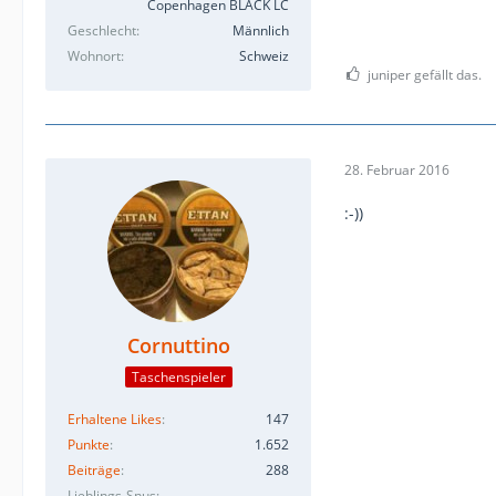
Copenhagen BLACK LC
Geschlecht
Männlich
Wohnort
Schweiz
juniper gefällt das.
28. Februar 2016
:-))
Cornuttino
Taschenspieler
Erhaltene Likes
147
Punkte
1.652
Beiträge
288
Lieblings-Snus