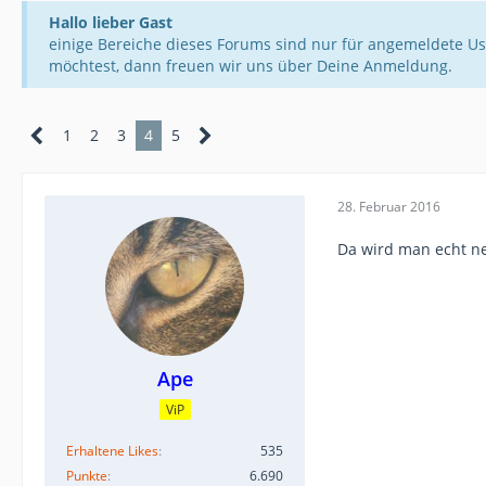
Hallo lieber Gast
einige Bereiche dieses Forums sind nur für angemeldete Us
möchtest, dann freuen wir uns über Deine Anmeldung.
1
2
3
4
5
28. Februar 2016
Da wird man echt nei
Ape
ViP
Erhaltene Likes
535
Punkte
6.690