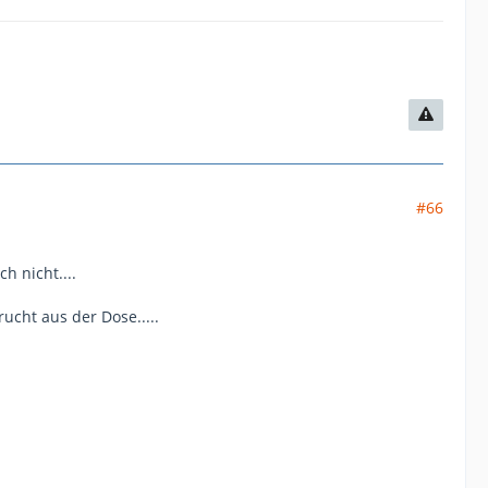
#66
h nicht....
cht aus der Dose.....