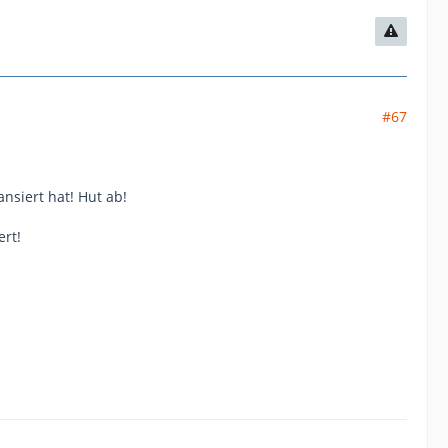
#67
nsiert hat! Hut ab!
ert!