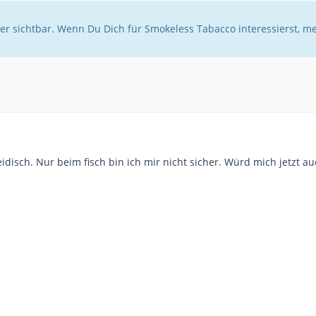
er sichtbar. Wenn Du Dich für Smokeless Tabacco interessierst, m
disch. Nur beim fisch bin ich mir nicht sicher. Würd mich jetzt au