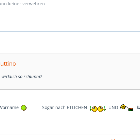
kann keiner verwehren.
nuttino
h wirklich so schlimm?
r Vorname
Sogar nach ETLICHEN
UND
k