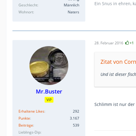
Ein Snus in ehren, 
Geschlecht
Männlich
Wohnort
Naters
28. Februar 2016
+1
Zitat von Cor
Und ist dieser fisc
Mr.Buster
ViP
Schlimm ist nur de
Erhaltene Likes
292
Punkte
3.167
Beiträge
539
Lieblings-Dip