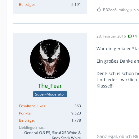
Beiträge
2.191
BB2oo6, mikky, junip
28. Februar 2016
+4
War ein genialer Sta
Ein großes Danke an 
Der Fisch is schon h
Und jeder...wirklich
The_Fear
Klasse!!!
Super-Moderator
Erhaltene Likes
363
Punkte
9.523
Beiträge
1.778
Lieblings-Snus
General G.3 ES, Skruf XS White &
Ganz egal, ob ich Bl
Knox Stark White