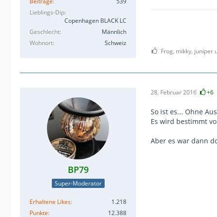
Beiträge
539
Lieblings-Dip
Copenhagen BLACK LC
Geschlecht
Männlich
Wohnort
Schweiz
Frog, mikky, juniper 
28. Februar 2016
+6
So ist es... Ohne Au
Es wird bestimmt vo
Aber es war dann do
BP79
Super-Moderator
Erhaltene Likes
1.218
Punkte
12.388