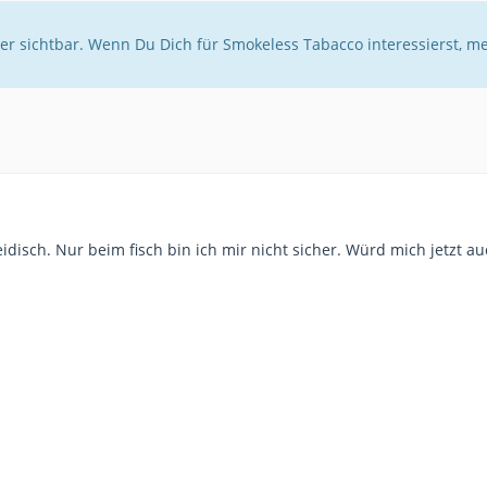
er sichtbar. Wenn Du Dich für Smokeless Tabacco interessierst, m
disch. Nur beim fisch bin ich mir nicht sicher. Würd mich jetzt au