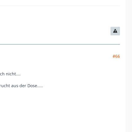
#66
h nicht....
cht aus der Dose.....