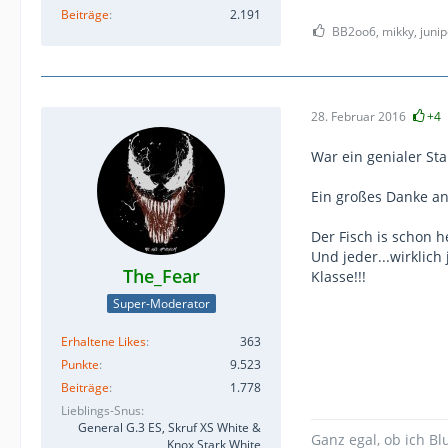
Beiträge
2.191
BB2oo6, mikky, junip
28. Februar 2016
+4
War ein genialer Sta
Ein großes Danke an 
Der Fisch is schon h
Und jeder...wirklich
The_Fear
Klasse!!!
Super-Moderator
Erhaltene Likes
363
Punkte
9.523
Beiträge
1.778
Lieblings-Snus
General G.3 ES, Skruf XS White &
Ganz egal, ob ich Bl
Knox Stark White