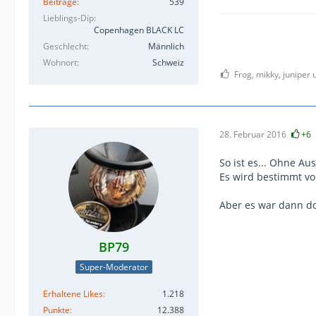
Beiträge
539
Lieblings-Dip
Copenhagen BLACK LC
Geschlecht
Männlich
Wohnort
Schweiz
Frog, mikky, juniper 
28. Februar 2016
+6
So ist es... Ohne Au
Es wird bestimmt vo
Aber es war dann do
BP79
Super-Moderator
Erhaltene Likes
1.218
Punkte
12.388