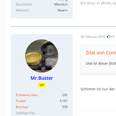
Ein Snus in ehren, 
Geschlecht
Männlich
Wohnort
Naters
28. Februar 2016
+1
Zitat von Cor
Und ist dieser fisc
Mr.Buster
ViP
Schlimm ist nur de
Erhaltene Likes
292
Punkte
3.167
Beiträge
539
Lieblings-Dip