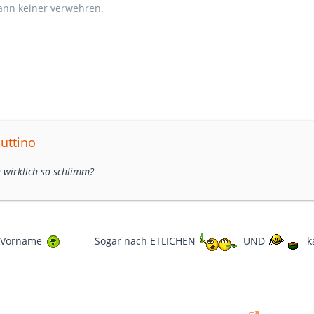
kann keiner verwehren.
nuttino
h wirklich so schlimm?
r Vorname
Sogar nach ETLICHEN
UND
k