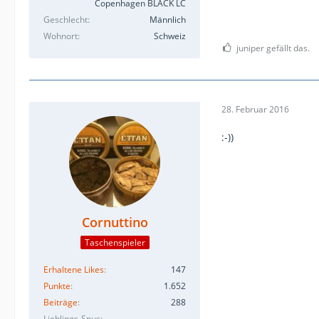
Copenhagen BLACK LC
Geschlecht
Männlich
Wohnort
Schweiz
juniper gefällt das.
28. Februar 2016
:-))
Cornuttino
Taschenspieler
Erhaltene Likes
147
Punkte
1.652
Beiträge
288
Lieblings-Snus