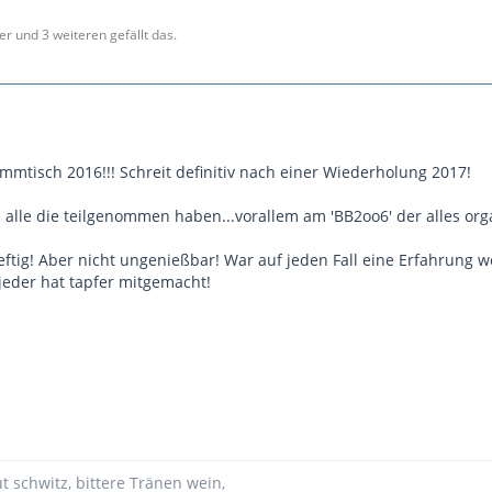
er und 3 weiteren gefällt das.
mmtisch 2016!!! Schreit definitiv nach einer Wiederholung 2017!
alle die teilgenommen haben...vorallem am 'BB2oo6' der alles orga
eftig! Aber nicht ungenießbar! War auf jeden Fall eine Erfahrung w
 jeder hat tapfer mitgemacht!
ut schwitz, bittere Tränen wein,