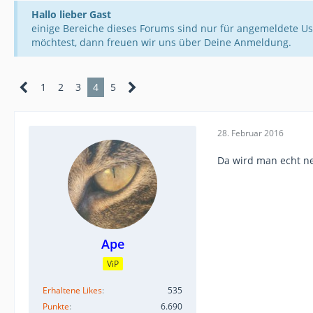
Hallo lieber Gast
einige Bereiche dieses Forums sind nur für angemeldete Us
möchtest, dann freuen wir uns über Deine Anmeldung.
1
2
3
4
5
28. Februar 2016
Da wird man echt nei
Ape
ViP
Erhaltene Likes
535
Punkte
6.690