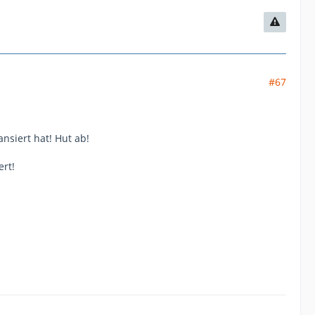
#67
nsiert hat! Hut ab!
ert!