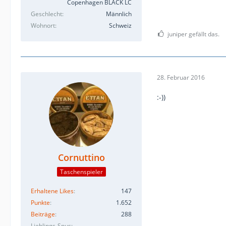
Copenhagen BLACK LC
Geschlecht
Männlich
Wohnort
Schweiz
juniper gefällt das.
28. Februar 2016
:-))
Cornuttino
Taschenspieler
Erhaltene Likes
147
Punkte
1.652
Beiträge
288
Lieblings-Snus