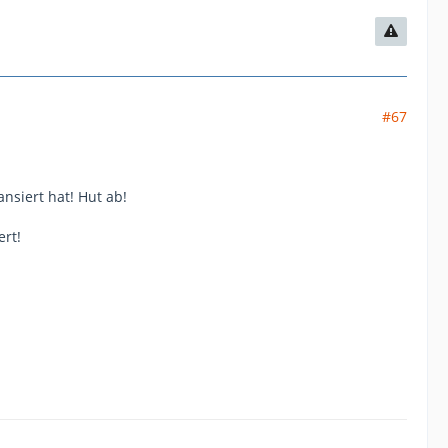
#67
nsiert hat! Hut ab!
ert!