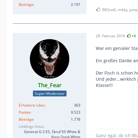
Beiträge
2.191
BB2oo6, mikky, junip
28. Februar 2016
+4
War ein genialer Sta
Ein großes Danke an 
Der Fisch is schon h
Und jeder...wirklich
The_Fear
Klasse!!!
Super-Moderator
Erhaltene Likes
363
Punkte
9.523
Beiträge
1.778
Lieblings-Snus
General G.3 ES, Skruf XS White &
Ganz egal, ob ich Bl
Knox Stark White