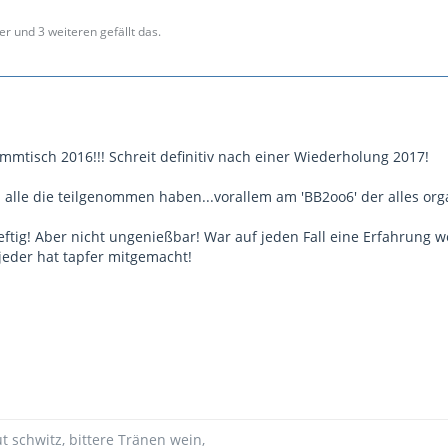
er und 3 weiteren gefällt das.
mmtisch 2016!!! Schreit definitiv nach einer Wiederholung 2017!
alle die teilgenommen haben...vorallem am 'BB2oo6' der alles orga
eftig! Aber nicht ungenießbar! War auf jeden Fall eine Erfahrung w
 jeder hat tapfer mitgemacht!
ut schwitz, bittere Tränen wein,