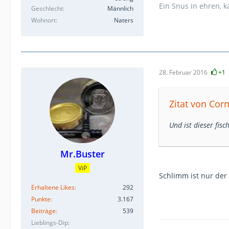
Ein Snus in ehren, 
Geschlecht
Männlich
Wohnort
Naters
28. Februar 2016
+1
Zitat von Cor
Und ist dieser fisc
Mr.Buster
ViP
Schlimm ist nur de
Erhaltene Likes
292
Punkte
3.167
Beiträge
539
Lieblings-Dip