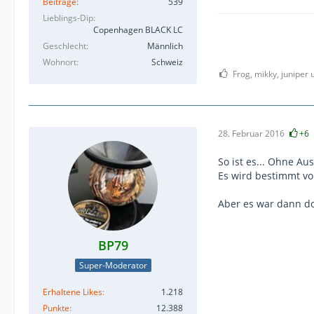
Beiträge
539
Lieblings-Dip
Copenhagen BLACK LC
Geschlecht
Männlich
Wohnort
Schweiz
Frog, mikky, juniper 
28. Februar 2016
+6
So ist es... Ohne Au
Es wird bestimmt vo
Aber es war dann do
BP79
Super-Moderator
Erhaltene Likes
1.218
Punkte
12.388