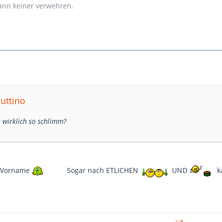
kann keiner verwehren.
nuttino
h wirklich so schlimm?
r Vorname
Sogar nach ETLICHEN
UND
k