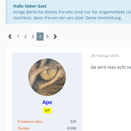
Hallo lieber Gast
einige Bereiche dieses Forums sind nur für angemeldete Us
möchtest, dann freuen wir uns über Deine Anmeldung.
1
2
3
4
5
28. Februar 2016
Da wird man echt nei
Ape
ViP
Erhaltene Likes
535
Punkte
6.690