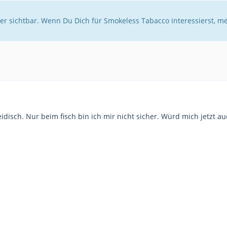
er sichtbar. Wenn Du Dich für Smokeless Tabacco interessierst, m
disch. Nur beim fisch bin ich mir nicht sicher. Würd mich jetzt au