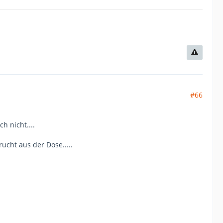
#66
h nicht....
cht aus der Dose.....