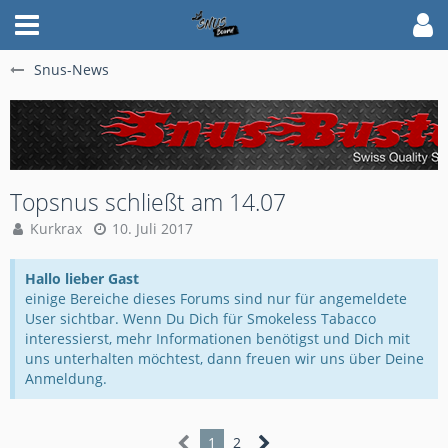
Snus-News
Topsnus schließt am 14.07
Kurkrax
10. Juli 2017
Hallo lieber Gast
einige Bereiche dieses Forums sind nur für angemeldete
User sichtbar. Wenn Du Dich für Smokeless Tabacco
interessierst, mehr Informationen benötigst und Dich mit
uns unterhalten möchtest, dann freuen wir uns über Deine
Anmeldung.
1
2