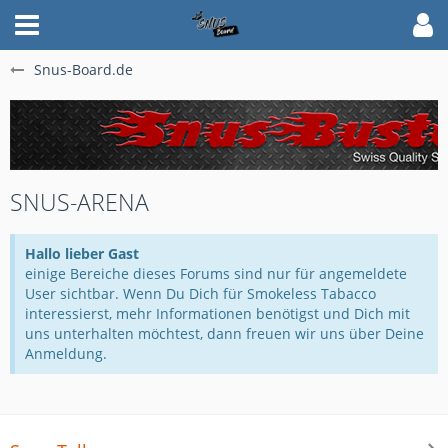
Snus-Board.de
SNUS-ARENA
Hallo lieber Gast
einige Bereiche dieses Forums sind nur für angemeldete
User sichtbar. Wenn Du Dich für Smokeless Tabacco
interessierst, mehr Informationen benötigst und Dich mit
uns unterhalten möchtest, dann freuen wir uns über Deine
Anmeldung.