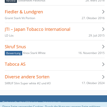
26. März 2016
Götländskt Påsksnus
Review
Fiedler & Lundgren
27. Oktober 2016
Granit Stark Vit Portion
JTI – Japan Tobacco International
29. Juli 2015
LD Lös
Skruf Snus
16. November 2015
Knox Stark White
Bewertung
Taboca AS
Diverse andere Sorten
17. Oktober 2024
SKRUF Slim Super white #2 und #3
Datenschutzerklärung
Impressum
Diese Seite verwendet Cookies. Durch die Nutzung unserer Seite erklären