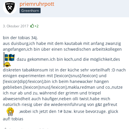
priemruhrpott
Greenhorn
3. Oktober 2017
+2
bin der tobias 34j.
aus duisburg,ich habe mit dem kautabak mit anfang zwanzig
angefangen,ich bin über einen schwedischen arbeitskollegen
dazu gekommen.ich bin koch,und die möglichkeit,des
diskreten tabakkonsum ist in der küche sehr vorteilhaft :D nach
einigen experimenten mit [lexicon]snus[/lexicon] und
[lexicon]dip[/lexicon],bin ich beim hanewacker hängen
geblieben.[lexicon]snus[/lexicon],makla,redman und co.,nutze
ich nur ab und zu, während der grimm und triepel
abwesendheit auch häufiger,neben olli twist.habe mich
natürlich riesig über die wiedereinführung von g&t gefreut
,wobei ich jetzt den 1# bzw. kruse bevorzuge. glück
auf! tobias