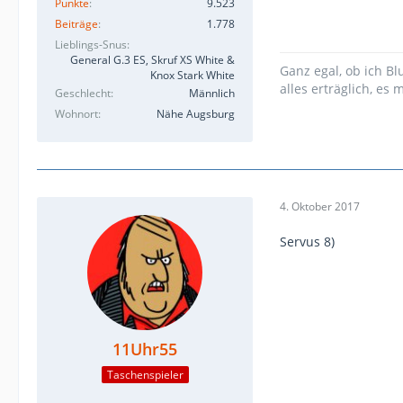
Punkte
9.523
Beiträge
1.778
Lieblings-Snus
General G.3 ES, Skruf XS White &
Ganz egal, ob ich Bl
Knox Stark White
alles erträglich, es
Geschlecht
Männlich
Wohnort
Nähe Augsburg
4. Oktober 2017
Servus 8)
11Uhr55
Taschenspieler