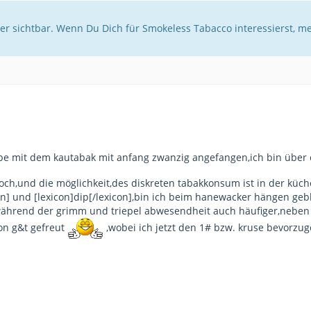
er sichtbar. Wenn Du Dich für Smokeless Tabacco interessierst, m
be mit dem kautabak mit anfang zwanzig angefangen,ich bin über
ch,und die möglichkeit,des diskreten tabakkonsum ist in der küche
con] und [lexicon]dip[/lexicon],bin ich beim hanewacker hängen geb
während der grimm und triepel abwesendheit auch häufiger,neben ol
on g&t gefreut
,wobei ich jetzt den 1# bzw. kruse bevorzuge