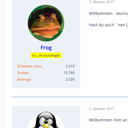
5. Oktober 2017
Willkommen - wünsc
Hast du auch ´nen [
Frog
h.c. of snusologie
Erhaltene Likes
2.519
Punkte
15.769
Beiträge
2.520
6. Oktober 2017
Willkommen hier an