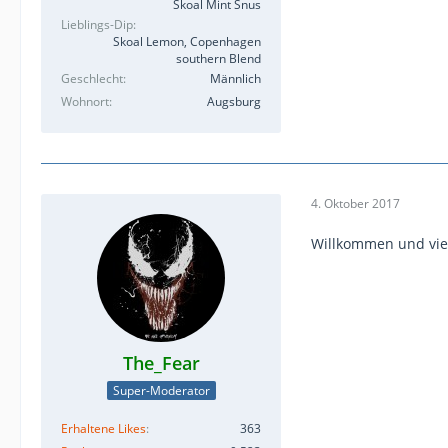
Skoal Mint Snus
Lieblings-Dip
Skoal Lemon, Copenhagen
southern Blend
Geschlecht
Männlich
Wohnort
Augsburg
4. Oktober 2017
Willkommen und viel
The_Fear
Super-Moderator
Erhaltene Likes
363