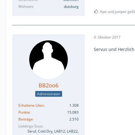
Wohnort
duisburg
Ape und juniper gefäl
4. Oktober 2017
Servus und Herzlic
BB2oo6
Administrator
Erhaltene Likes
1.308
Punkte
15.083
Beiträge
2.510
Lieblings-Snus
Skruf, Cold Dry, LAB12, LAB22,