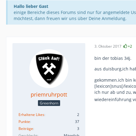
Hallo lieber Gast
einige Bereiche dieses Forums sind nur für angemeldete Us
möchtest, dann freuen wir uns über Deine Anmeldung.
3. Oktober 2017
+2
bin der tobias 34j.
aus duisburg,ich ha
gekommen.ich bin ko
[lexicon]snus[/lexi
ich nur ab und zu, 
priemruhrpott
wiedereinführung v
Greenhorn
Erhaltene Likes
2
Punkte
37
Beiträge
3
Geschlecht
Männlich