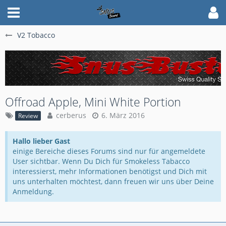
V2 Tobacco
Offroad Apple, Mini White Portion
cerberus
6. März 2016
Review
Hallo lieber Gast
einige Bereiche dieses Forums sind nur für angemeldete
User sichtbar. Wenn Du Dich für Smokeless Tabacco
interessierst, mehr Informationen benötigst und Dich mit
uns unterhalten möchtest, dann freuen wir uns über Deine
Anmeldung.