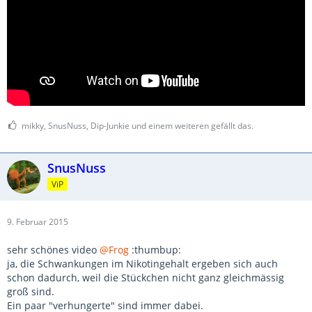
mikky, SnusNuss, Dip-Junkie und einem weiteren gefällt das.
SnusNuss
ViP
9. Februar 2015
sehr schönes video
@Frog
:thumbup:
ja, die Schwankungen im Nikotingehalt ergeben sich auch
schon dadurch, weil die Stückchen nicht ganz gleichmässig
groß sind.
Ein paar "verhungerte" sind immer dabei.