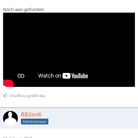
Noch was gefunden
SnusNuss gefällt das.
BB2oo6
Administrator