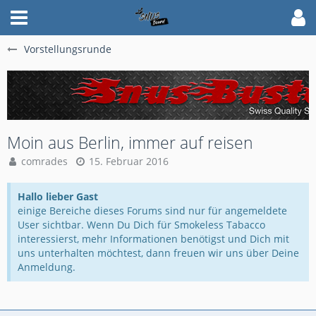
Vorstellungsrunde
Moin aus Berlin, immer auf reisen
comrades
15. Februar 2016
Hallo lieber Gast
einige Bereiche dieses Forums sind nur für angemeldete
User sichtbar. Wenn Du Dich für Smokeless Tabacco
interessierst, mehr Informationen benötigst und Dich mit
uns unterhalten möchtest, dann freuen wir uns über Deine
Anmeldung.