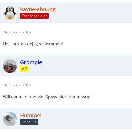
kayne-ahnung
Taschenspieler
16. Februar 2016
Hej Lars, en dejlig velkommen!
Grompie
ViP
16. Februar 2016
Willkommen und viel Spass hier! :thumbsup:
Hummel
Tripel-As