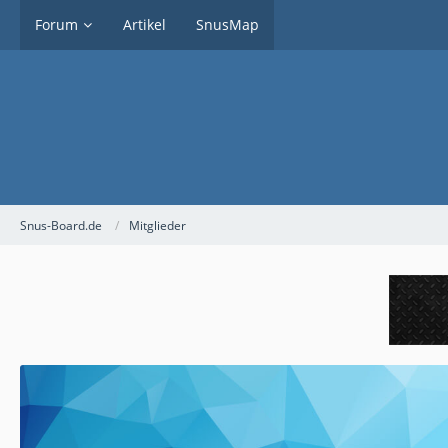
Forum
Artikel
SnusMap
Snus-Board.de
Mitglieder