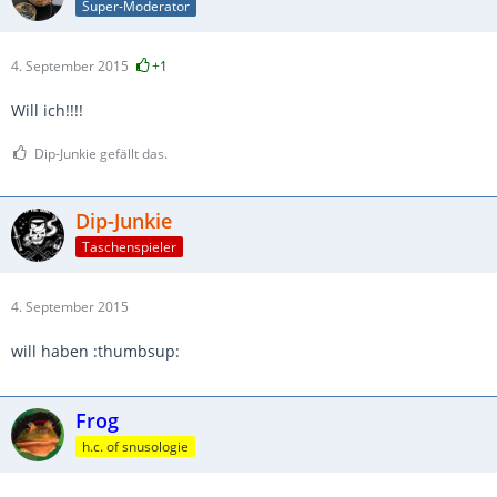
Super-Moderator
4. September 2015
+1
Will ich!!!!
Dip-Junkie gefällt das.
Dip-Junkie
Taschenspieler
4. September 2015
will haben :thumbsup:
Frog
h.c. of snusologie