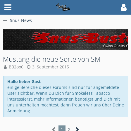
Snus-News
Mustang die neue Sorte von SM
BB2oo6
3. September 2015
Hallo lieber Gast
einige Bereiche dieses Forums sind nur für angemeldete
User sichtbar. Wenn Du Dich für Smokeless Tabacco
interessierst, mehr Informationen benötigst und Dich mit
uns unterhalten möchtest, dann freuen wir uns über Deine
Anmeldung.
1
2