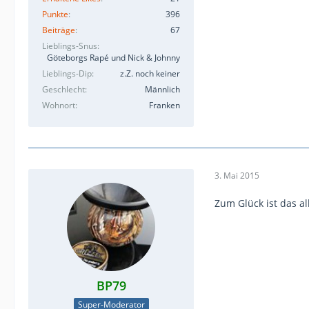
Punkte
396
Beiträge
67
Lieblings-Snus
Göteborgs Rapé und Nick & Johnny
Lieblings-Dip
z.Z. noch keiner
Geschlecht
Männlich
Wohnort
Franken
3. Mai 2015
Zum Glück ist das al
BP79
Super-Moderator