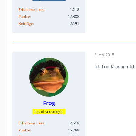
Erhaltene Likes
1.218
Punkte
12.388
Beiträge
2.191
3. Mai 2015
Ich find Kronan nic
Frog
h.c. of snusologie
Erhaltene Likes
2.519
Punkte
15.769