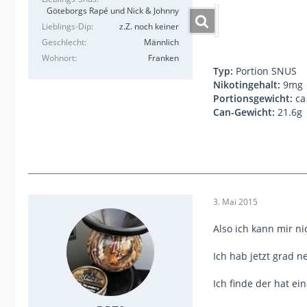
Göteborgs Rapé und Nick & Johnny
Lieblings-Dip
z.Z. noch keiner
Geschlecht
Männlich
Wohnort
Franken
Typ:
Portion SNUS
Nikotingehalt:
9mg
Portionsgewicht:
ca
Can-Gewicht:
21.6g
3. Mai 2015
Also ich kann mir ni
Ich hab jetzt grad 
Ich finde der hat e