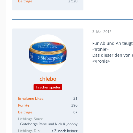
Beiträge
2.520
3. Mai 2015
Für Ab und An taugt
<Ironie>
Das dieser den von 
</Ironie>
chlebo
Taschenspieler
Erhaltene Likes
21
Punkte
396
Beiträge
67
Lieblings-Snus
Göteborgs Rapé und Nick & Johnny
Lieblings-Dip
z.Z. noch keiner