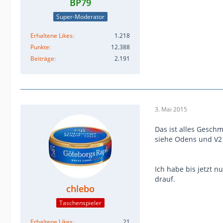
BP79
Super-Moderator
Erhaltene Likes
1.218
Punkte
12.388
Beiträge
2.191
3. Mai 2015
Das ist alles Gesch
siehe Odens und V2
Ich habe bis jetzt n
drauf.
chlebo
Taschenspieler
Erhaltene Likes
21