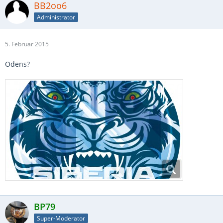
BB2oo6
Administrator
5. Februar 2015
Odens?
BP79
Super-Moderator