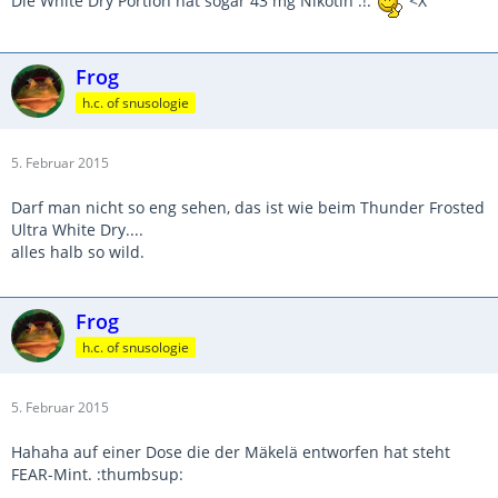
Die White Dry Portion hat sogar 43 mg Nikotin :!:
<X
Frog
h.c. of snusologie
5. Februar 2015
Darf man nicht so eng sehen, das ist wie beim Thunder Frosted
Ultra White Dry....
alles halb so wild.
Frog
h.c. of snusologie
5. Februar 2015
Hahaha auf einer Dose die der Mäkelä entworfen hat steht
FEAR-Mint. :thumbsup: