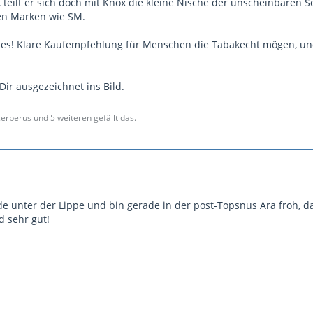
, teilt er sich doch mit Knox die kleine Nische der unscheinbaren 
en Marken wie SM.
lles! Klare Kaufempfehlung für Menschen die Tabakecht mögen, un
Dir ausgezeichnet ins Bild.
cerberus und 5 weiteren gefällt das.
e unter der Lippe und bin gerade in der post-Topsnus Ära froh,
d sehr gut!