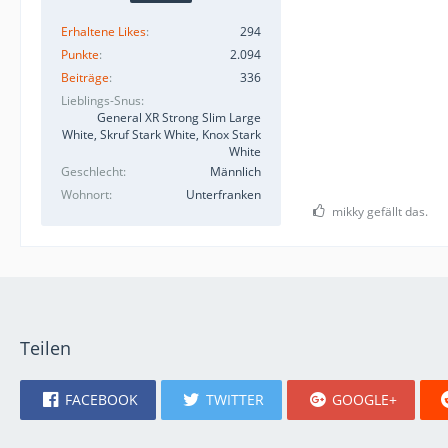
Erhaltene Likes
294
Punkte
2.094
Beiträge
336
Lieblings-Snus
General XR Strong Slim Large
White, Skruf Stark White, Knox Stark
White
Geschlecht
Männlich
Wohnort
Unterfranken
mikky gefällt das.
Teilen
FACEBOOK
TWITTER
GOOGLE+