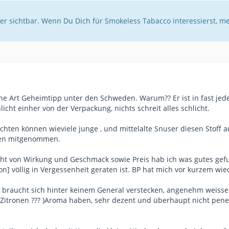
er sichtbar. Wenn Du Dich für Smokeless Tabacco interessierst, m
ine Art Geheimtipp unter den Schweden. Warum?? Er ist in fast jed
icht einher von der Verpackung, nichts schreit alles schlicht.
chten können wieviele junge , und mittelalte Snuser diesen Stoff 
sen mitgenommen.
t von Wirkung und Geschmack sowie Preis hab ich was gutes gefu
con] völlig in Vergessenheit geraten ist. BP hat mich vor kurzem wie
 braucht sich hinter keinem General verstecken, angenehm weisse we
s Zitronen ??? )Aroma haben, sehr dezent und überhaupt nicht pen