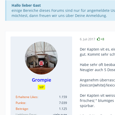
Hallo lieber Gast
einige Bereiche dieses Forums sind nur für angemeldete Us
möchtest, dann freuen wir uns über Deine Anmeldung.
6. Juli 2017
+8
Der Kapten vit es, e
gut. Kommt sehr schl
Habe sehr oft beoba
Neugier auch 5 Do
Grompie
Angenehm überrasch
[lexicon]white[/lexi
ViP
Der Kapten vit weiss
Erhaltene Likes
1.159
frisches( " blumige
Punkte
7.039
spürbar.
Beiträge
1.125
Lieblings-Snus
viele gute