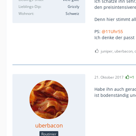
Ich schätze ihn sehr
Lieblings-Dip
Grizzly
den preisintensiver
Wohnort
Schweiz
Denn hier stimmt a
PS:
@11Uhr55
Ich denke der passt 
juniper, uberbacon, 
21. Oktober 2017
+1
Habe ihn auch gerad
ist bodenständig un
uberbacon
Routinier