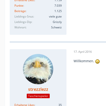
Erhaltene Likes
1.159
Punkte
7.039
Beiträge
1.125
Lieblings-Snus
viele gute
Lieblings-Dip
Grizzly
Wohnort
Schweiz
17. April 2016
Willkommen.
strezzlezz
Taschenspieler
Erhaltene Likes
35