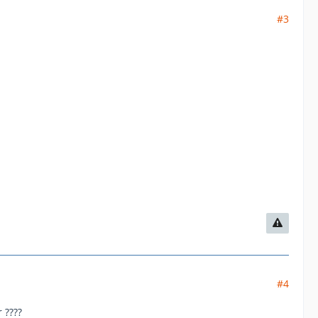
#3
#4
 ????