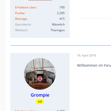
Erhaltene Likes
190
Punkte
2.295
Beiträge
415
Geschlecht
Männlich
Wohnort
Thüringen
16. April 2016
Willkommen im Foru
Grompie
ViP