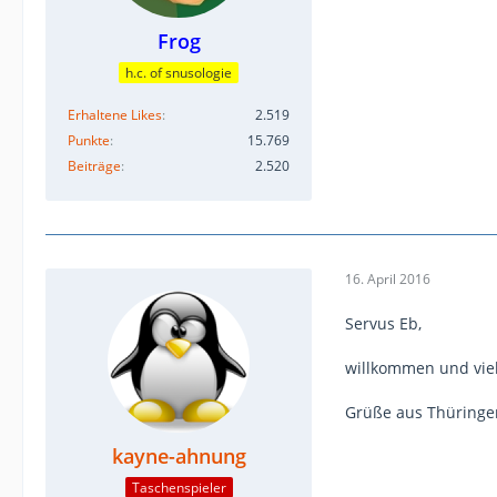
Frog
h.c. of snusologie
Erhaltene Likes
2.519
Punkte
15.769
Beiträge
2.520
16. April 2016
Servus Eb,
willkommen und viel
Grüße aus Thüringe
kayne-ahnung
Taschenspieler