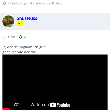
BB2oo6, Frog und SnusNuss gefällt das.
SnusNuss
ViP
8. Juli 2015
+4
ja, der ist unglaublich gut!
genauso wie der da: