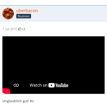
uberbacon
Routinier
7. Juli 2015
+3
Unglaublich gut! 8o