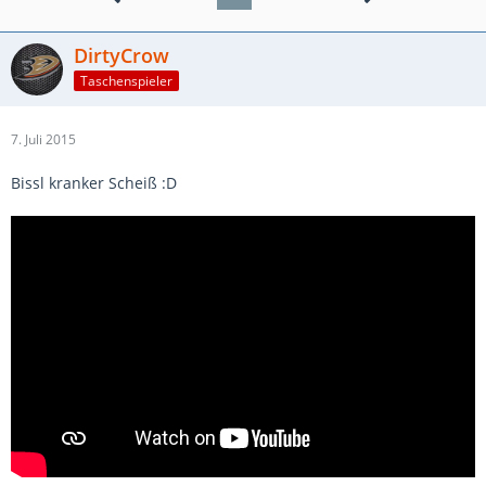
DirtyCrow
Taschenspieler
7. Juli 2015
Bissl kranker Scheiß :D