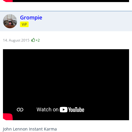
Grompie
ViP
14. August 2015
+2
John Lennon Instant Karma