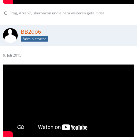
Frog, Arren7, uberbacon und einem weiteren gefällt das.
BB2oo6
Administrator
9. Juli 2015