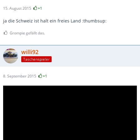
15. August 2015
+1
ja die Schweiz ist halt ein freies Land :thumbsup:
Grompie gefällt das.
willi92
Taschenspieler
8. September 2015
+1