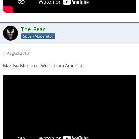
The_Fear
Super-Moderator
1. August 2015
Marilyn Manson - We're from America