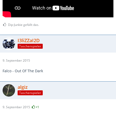
Dip-Junkie gefällt das.
I3liZZaI2D
Taschenspieler
9. September 2015
Falco - Out Of The Dark
algiz
Taschenspieler
9. September 2015
+1