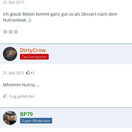
21. Mai 2015
Ich glaub Melon kommt ganz gut so als Dessert nach dem
Nutriasteak. ;)
:D :D :D
DirtyCrow
Taschenspieler
21. Mai 2015
+1
Mhmmm Nutria....
Frog gefällt das.
BP79
Super-Moderator