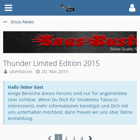
Snus-News
Thunder Limited Edition 2015
uberbacon
20. Mai 2015
Hallo lieber Gast
einige Bereiche dieses Forums sind nur für angemeldete
User sichtbar. Wenn Du Dich für Smokeless Tabacco
interessierst, mehr Informationen benötigst und Dich mit
uns unterhalten möchtest, dann freuen wir uns über Deine
Anmeldung.
1
2
3
4