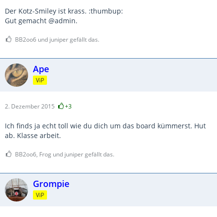
Der Kotz-Smiley ist krass. :thumbup:
Gut gemacht @admin.
BB2oo6 und juniper gefällt das.
Ape
ViP
2. Dezember 2015
+3
Ich finds ja echt toll wie du dich um das board kümmerst. Hut
ab. Klasse arbeit.
BB2oo6, Frog und juniper gefällt das.
Grompie
ViP