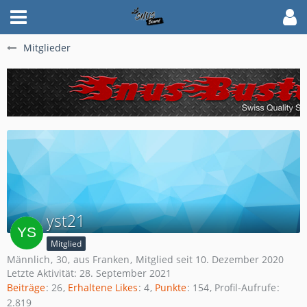
Mitglieder
yst21
Mitglied
Männlich
30
aus Franken
Mitglied seit 10. Dezember 2020
Letzte Aktivität:
28. September 2021
Beiträge
26
Erhaltene Likes
4
Punkte
154
Profil-Aufrufe
2.819