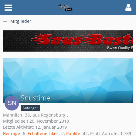
Mitglieder
Snustime
Anfänger
Männlich
38
aus Regensburg
Mitglied seit 20. November 2018
Letzte Aktivität:
12. Januar 2019
Beiträge
6
Erhaltene Likes
2
Punkte
42
Profil-Aufrufe
1.789