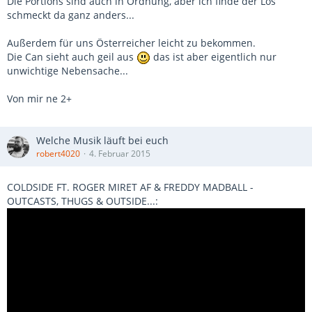
Die Portions sind auch in Ordnung, aber ich finde der Lös
schmeckt da ganz anders...
Außerdem für uns Österreicher leicht zu bekommen.
Die Can sieht auch geil aus
das ist aber eigentlich nur
unwichtige Nebensache...
Von mir ne 2+
Welche Musik läuft bei euch
robert4020
4. Februar 2015
COLDSIDE FT. ROGER MIRET AF & FREDDY MADBALL -
OUTCASTS, THUGS & OUTSIDE...: