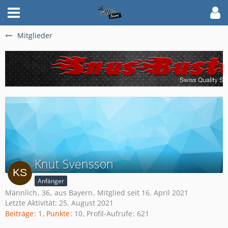
Mitglieder
Knut Svensson
Anfänger
Männlich
36
aus Bayern
Mitglied seit 16. April 2021
Letzte Aktivität:
25. August 2021
Beiträge
1
Punkte
10
Profil-Aufrufe
621