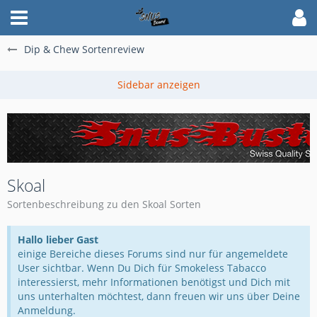
Dip & Chew Sortenreview
Skoal
Sortenbeschreibung zu den Skoal Sorten
Hallo lieber Gast
einige Bereiche dieses Forums sind nur für angemeldete
User sichtbar. Wenn Du Dich für Smokeless Tabacco
interessierst, mehr Informationen benötigst und Dich mit
uns unterhalten möchtest, dann freuen wir uns über Deine
Anmeldung.